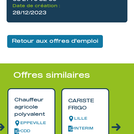
Date de création :
28/12/2023
Retour aux offres d'emploi
Offres similaires
Chauffeur
PR
CARISTE
agricole
DE
FRIGO
polyvalent
CO
LILLE
EPPEVILLE
LE
INTERIM
CDD
IN