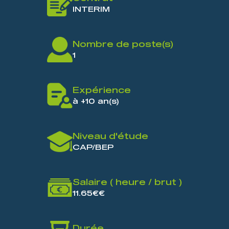
INTERIM
Nombre de poste(s)
1
Expérience
à +10 an(s)
Niveau d'étude
CAP/BEP
Salaire ( heure / brut )
11.65€€
Durée