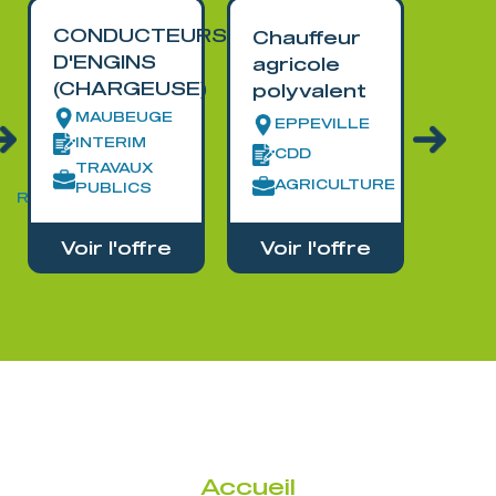
CONDUCTEURS
Chauffeur
PEI
D'ENGINS
agricole
EN
(CHARGEUSE)
polyvalent
BAT
MAUBEUGE
EPPEVILLE
G
INTERIM
CDD
IN
TRAVAUX
AGRICULTURE
AG
PUBLICS
AIRE
Voir l'offre
Voir l'offre
Voi
Accueil