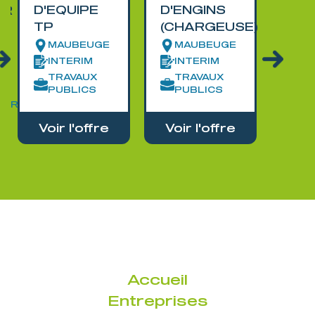
D'EQUIPE
D'ENGINS
UR
agri
TP
(CHARGEUSE)
pol
S
MAUBEUGE
MAUBEUGE
EP
INTERIM
INTERIM
C
TRAVAUX
TRAVAUX
AG
PUBLICS
PUBLICS
AIRE
Voir l'offre
Voir l'offre
Voi
Accueil
Entreprises