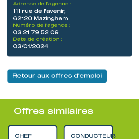
Adresse de l'agence :
111 rue de l'avenir,
62120 Mazinghem
Numéro de l'agence :
03 21 79 52 09
Date de création :
03/01/2024
Retour aux offres d'emploi
Offres similaires
CHEF
CONDUCTEURS
Cha