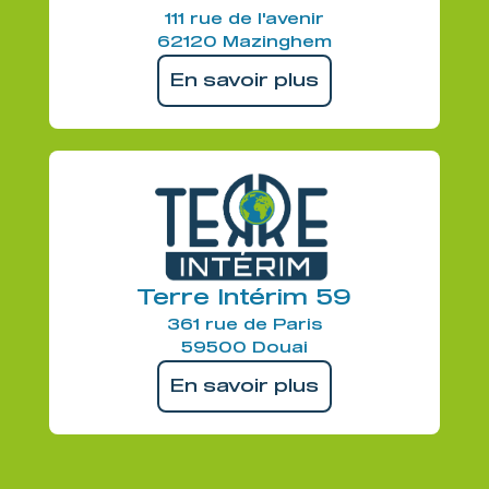
111 rue de l'avenir
62120 Mazinghem
En savoir plus
Terre Intérim 59
361 rue de Paris
59500 Douai
En savoir plus