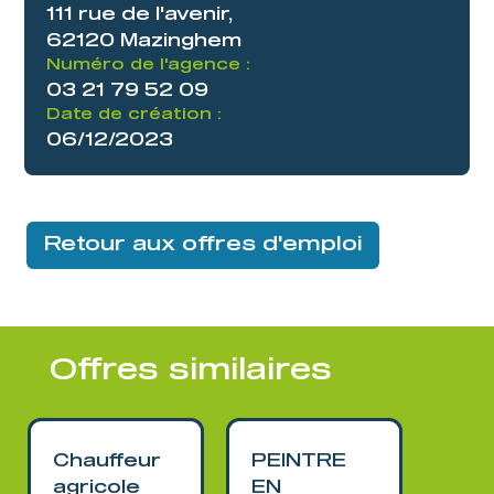
111 rue de l'avenir,
62120 Mazinghem
Numéro de l'agence :
03 21 79 52 09
Date de création :
06/12/2023
Retour aux offres d'emploi
Offres similaires
Chauffeur
PEINTRE
CAR
agricole
EN